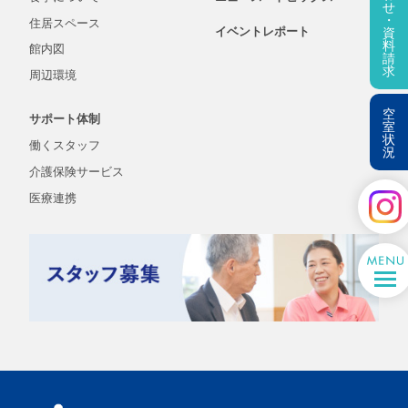
せ
・
住居スペース
イベントレポート
資
料
館内図
請
求
周辺環境
空
サポート体制
室
状
働くスタッフ
況
介護保険
サービス
医療連携