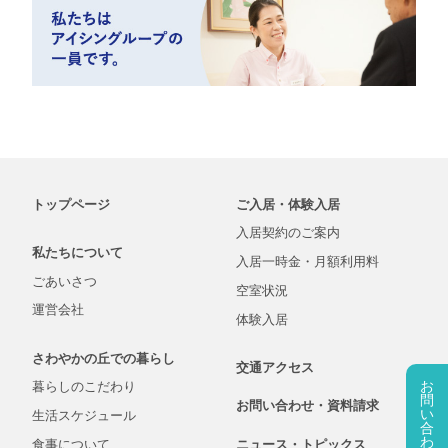
トップページ
ご入居・体験入居
入居契約の
ご案内
私たちについて
入居一時金・
月額
利用料
ごあいさつ
空室状況
運営会社
体験入居
さわやかの丘での
暮らし
交通アクセス
お
暮らしの
こだわり
問
お問い合わせ・
資料
請求
い
生活
スケジュール
合
わ
食事について
ニュース・
トピックス