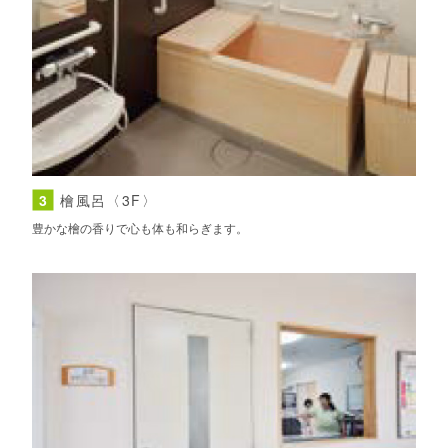
3
檜風呂〈3F〉
豊かな檜の香りで心も体も和らぎます。