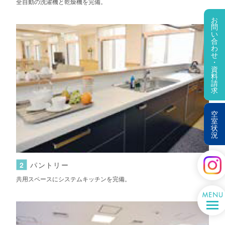
全自動の洗濯機と乾燥機を完備。
お
問
い
合
わ
せ
・
資
料
請
求
空
室
状
況
2
パントリー
共用スペースにシステムキッチンを完備。