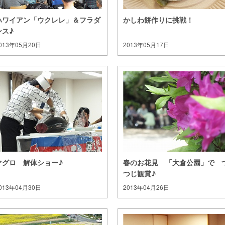
ハワイアン「ウクレレ」＆フラダ
かしわ餅作りに挑戦！
ンス♪
013年05月20日
2013年05月17日
マグロ 解体ショー♪
春のお花見 「大倉公園」で 
つじ観賞♪
013年04月30日
2013年04月26日