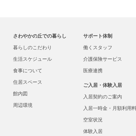
さわやかの丘での
暮らし
サポート体制
暮らしの
こだわり
働くスタッフ
生活
スケジュール
介護保険
サービス
食事について
医療連携
住居スペース
ご入居・体験入居
館内図
入居契約の
ご案内
周辺環境
入居一時金・
月額
利用
空室状況
体験入居