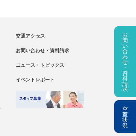
お
交通アクセス
問
い
合
お問い合わせ・
資料
請求
わ
せ
ニュース・
トピックス
・
資
料
イベントレポート
請
求
空
料
室
状
況