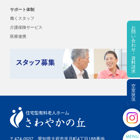
サポート体制
働くスタッフ
介護保険
サービス
お
問
い
医療連携
合
わ
せ
・
資
料
請
求
空
室
状
況
〒474-0037
愛知県大府市半月町4丁目188番地