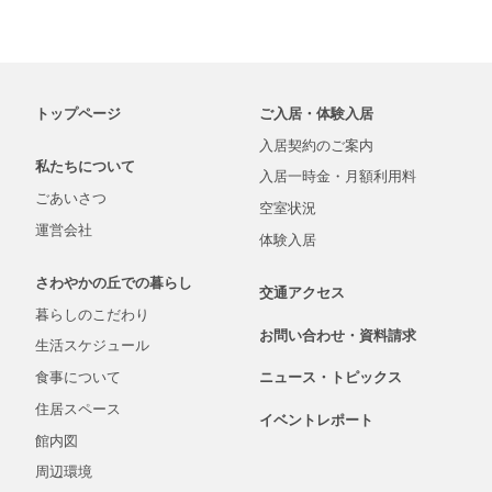
トップページ
ご入居・体験入居
入居契約の
ご案内
私たちについて
入居一時金・
月額
利用料
ごあいさつ
空室状況
運営会社
体験入居
さわやかの丘での
暮らし
交通アクセス
暮らしの
こだわり
お問い合わせ・
資料
請求
生活
スケジュール
食事について
ニュース・
トピックス
住居スペース
イベントレポート
館内図
周辺環境