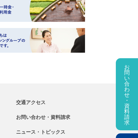
お
問
い
合
わ
せ
・
交通アクセス
資
料
請
お問い合わせ・
資料
請求
求
ニュース・
トピックス