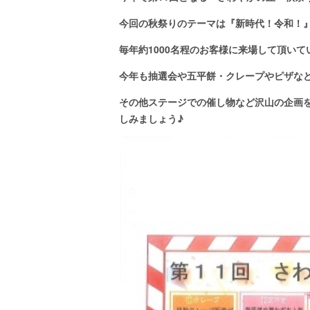
今回の秋祭りのテーマは『新時代！令和！
毎年約1000名程のお客様に来場して頂い
今年も抽選会や五平餅・クレープやピザな
その他ステージでの催し物など沢山の企画
しみましょう♪