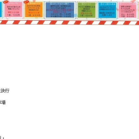
天決行
車場
り』