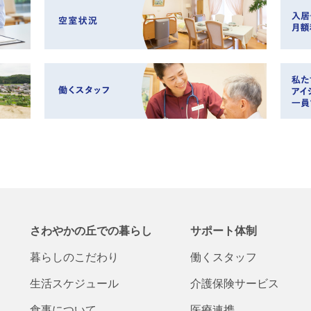
さわやかの丘での
暮らし
サポート体制
暮らしの
こだわり
働くスタッフ
生活
スケジュール
介護保険
サービス
食事について
医療連携