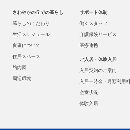
さわやかの丘での
暮らし
サポート体制
暮らしの
こだわり
働くスタッフ
生活
スケジュール
介護保険
サービス
食事について
医療連携
住居スペース
ご入居・体験入居
館内図
入居契約の
ご案内
周辺環境
入居一時金・
月額
利用
空室状況
体験入居