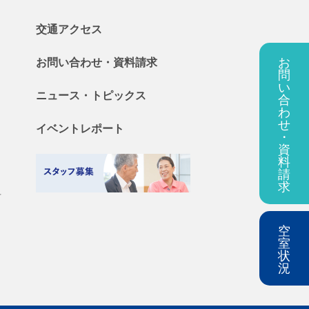
交通アクセス
お
お問い合わせ・
資料
請求
問
い
ニュース・
トピックス
合
わ
せ
イベントレポート
・
資
料
請
求
料
空
室
状
況