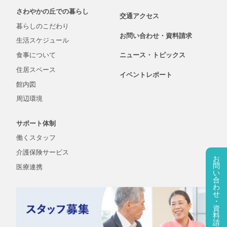
さわやかの丘での
暮らし
交通アクセス
暮らしの
こだわり
お問い合わせ・
資料
請求
生活
スケジュール
食事について
ニュース・
トピックス
住居スペース
イベントレポート
館内図
周辺環境
サポート体制
働くスタッフ
介護保険
サービス
お
問
医療連携
い
合
わ
せ
・
資
料
請