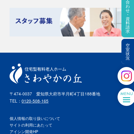
合
わ
せ
・
資
料
請
求
空
室
状
況
〒474-0037
愛知県大府市半月町4丁目188番地
TEL：
0120-508-165
個人情報の取り扱いについて
サイトの利用にあたって
アイシン開発HP