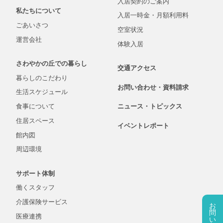
入居契約の
ご案内
私たちについて
入居一時金・
月額
利用料
ごあいさつ
空室状況
運営会社
体験入居
さわやかの丘での
暮らし
交通アクセス
暮らしの
こだわり
お問い合わせ・
資料
請求
生活
スケジュール
食事について
ニュース・
トピックス
住居スペース
イベントレポート
館内図
周辺環境
サポート体制
働くスタッフ
介護保険
サービス
お
問
医療連携
い