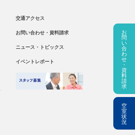
交通アクセス
お
お問い合わせ・
資料
請求
問
い
ニュース・
トピックス
合
わ
せ
イベントレポート
・
資
料
請
求
料
空
室
状
況