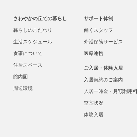
さわやかの丘での
暮らし
サポート体制
暮らしの
こだわり
働くスタッフ
生活
スケジュール
介護保険
サービス
食事について
医療連携
住居スペース
ご入居・体験入居
館内図
入居契約の
ご案内
周辺環境
入居一時金・
月額
利用
空室状況
体験入居