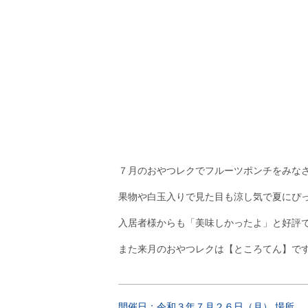
７月のおやつレクでフルーツポンチをみな
果物や白玉入りで見た目も涼し気で夏にぴ
入居者様からも「美味しかったよ」と好評
また来月のおやつレクは【ところてん】で
開催日：令和３年７月２６日（月） 場所 