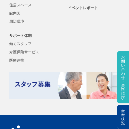
住居スペース
イベントレポート
館内図
周辺環境
サポート体制
働くスタッフ
介護保険
サービス
お
医療連携
問
い
合
わ
せ
・
資
料
請
求
空
室
状
況