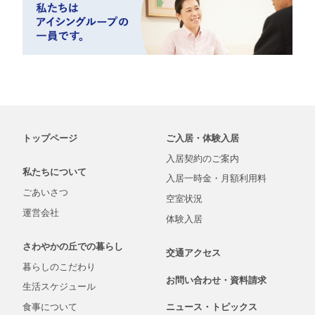
トップページ
ご入居・体験入居
入居契約の
ご案内
私たちについて
入居一時金・
月額
利用料
ごあいさつ
空室状況
運営会社
体験入居
さわやかの丘での
暮らし
交通アクセス
暮らしの
こだわり
お問い合わせ・
資料
請求
生活
スケジュール
食事について
ニュース・
トピックス