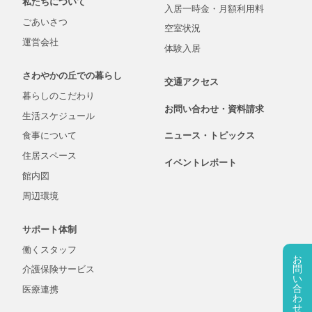
私たちについて
入居一時金・
月額
利用料
ごあいさつ
空室状況
運営会社
体験入居
さわやかの丘での
暮らし
交通アクセス
暮らしの
こだわり
お問い合わせ・
資料
請求
生活
スケジュール
食事について
ニュース・
トピックス
住居スペース
イベントレポート
館内図
周辺環境
サポート体制
働くスタッフ
お
問
介護保険
サービス
い
合
医療連携
わ
せ