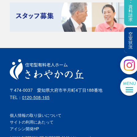
・
資
料
請
求
空
室
状
況
〒474-0037
愛知県大府市半月町4丁目188番地
TEL：
0120-508-165
個人情報の取り扱いについて
サイトの利用にあたって
アイシン開発HP