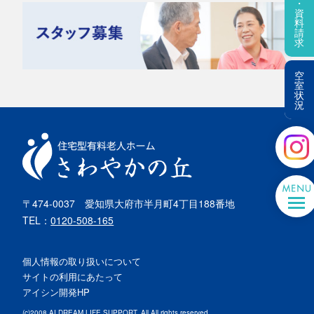
・
資
料
請
求
空
室
状
況
〒474-0037
愛知県大府市半月町4丁目188番地
TEL：
0120-508-165
個人情報の取り扱いについて
サイトの利用にあたって
アイシン開発HP
(c)2008 AI DREAM LIFE SUPPORT. All All rights reserved.