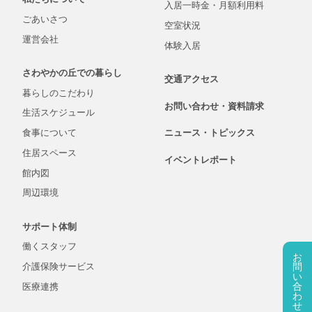
入居一時金・
月額
利用料
ごあいさつ
空室状況
運営会社
体験入居
さわやかの丘での
暮らし
交通アクセス
暮らしの
こだわり
お問い合わせ・
資料
請求
生活
スケジュール
食事について
ニュース・
トピックス
住居スペース
イベントレポート
館内図
周辺環境
サポート体制
働くスタッフ
お
問
介護保険
サービス
い
合
医療連携
わ
せ