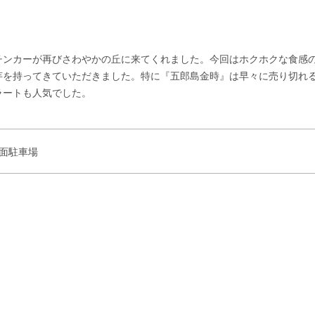
チンカーが再びさわやかの丘に来てくれました。今回はホクホクな食感
芋を持ってきていただきました。特に『五郎島金時』は早々に売り切れ
ラートも人気でした。
面駐車場