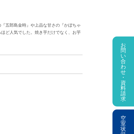
の『五郎島金時』や上品な甘さの『かぼちゃ
るほど人気でした。焼き芋だけでなく、お芋
お
問
い
合
わ
せ
・
資
料
請
求
空
室
状
況