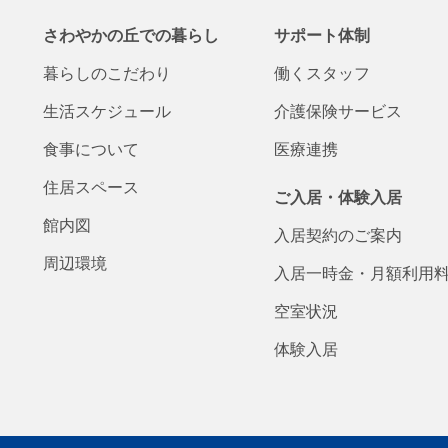
さわやかの丘での
暮らし
サポート体制
暮らしの
こだわり
働くスタッフ
生活
スケジュール
介護保険
サービス
食事について
医療連携
住居スペース
ご入居・体験入居
館内図
入居契約の
ご案内
周辺環境
入居一時金・
月額
利用
空室状況
体験入居