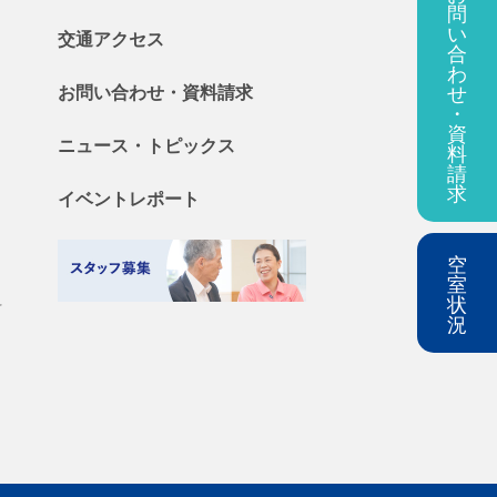
問
い
交通アクセス
合
わ
せ
お問い合わせ・
資料
請求
・
資
ニュース・
トピックス
料
請
求
イベントレポート
空
室
状
料
況