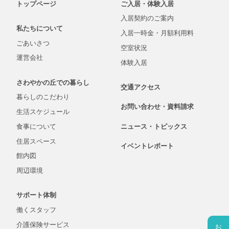
トップページ
ご入居・体験入居
入居契約の
ご案内
私たちについて
入居一時金・
月額
利用料
ごあいさつ
空室状況
運営会社
体験入居
さわやかの丘での
暮らし
交通アクセス
暮らしの
こだわり
お問い合わせ・
資料
請求
生活
スケジュール
食事について
ニュース・
トピックス
住居スペース
イベントレポート
館内図
周辺環境
サポート体制
働くスタッフ
介護保険
サービス
お