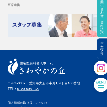
問
医療連携
い
合
わ
せ
・
資
料
請
求
空
室
状
況
〒474-0037
愛知県大府市半月町4丁目188番地
TEL：
0120-508-165
個人情報の取り扱いについて