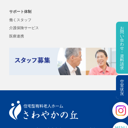
サポート体制
働くスタッフ
お
介護保険
サービス
問
い
医療連携
合
わ
せ
・
資
料
請
求
空
室
状
況