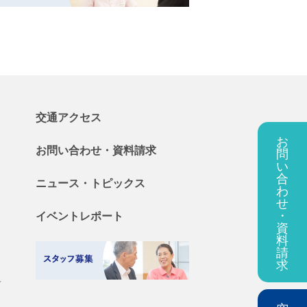
交通アクセス
お
お問い合わせ・
資料
請求
問
い
合
ニュース・
トピックス
わ
せ
・
イベントレポート
資
料
請
求
料