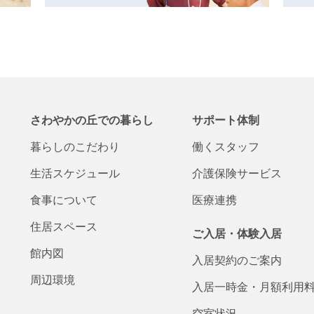
さわやかの丘での
暮らし
サポート体制
暮らしの
こだわり
働くスタッフ
生活
スケジュール
介護保険
サービス
食事について
医療連携
住居スペース
ご入居・体験入居
館内図
入居契約の
ご案内
周辺環境
入居一時金・
月額
利用
空室状況