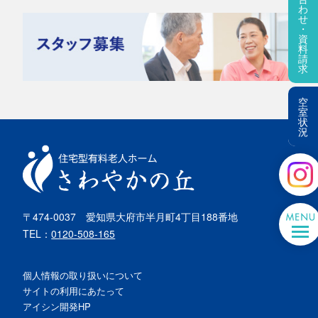
わ
せ
・
資
料
請
求
空
室
状
況
〒474-0037
愛知県大府市半月町4丁目188番地
TEL：
0120-508-165
個人情報の取り扱いについて
サイトの利用にあたって
アイシン開発HP