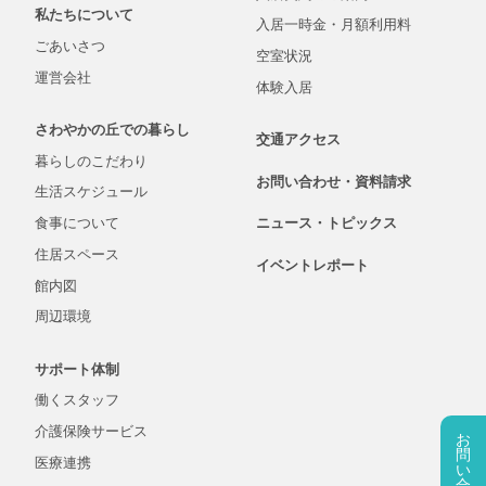
私たちについて
入居一時金・
月額
利用料
ごあいさつ
空室状況
運営会社
体験入居
さわやかの丘での
暮らし
交通アクセス
暮らしの
こだわり
お問い合わせ・
資料
請求
生活
スケジュール
食事について
ニュース・
トピックス
住居スペース
イベントレポート
館内図
周辺環境
サポート体制
働くスタッフ
介護保険
サービス
お
問
医療連携
い
合