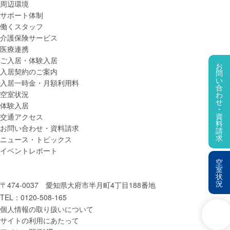
周辺環境
サポート体制
働くスタッフ
介護保険
サービス
医療連携
ご入居・体験入居
お
入居契約の
ご案内
問
い
入居一時金・
月額
利用料
合
空室状況
わ
せ
体験入居
・
資
交通アクセス
料
お問い合わせ・
資料
請求
請
求
ニュース・
トピックス
イベントレポート
空
室
状
況
〒474-0037
愛知県大府市半月町4丁目188番地
TEL：
0120-508-165
個人情報の取り扱いについて
サイトの利用にあたって