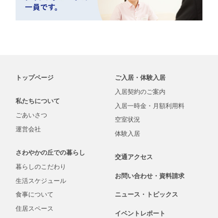
トップページ
ご入居・体験入居
入居契約の
ご案内
私たちについて
入居一時金・
月額
利用料
ごあいさつ
空室状況
運営会社
体験入居
さわやかの丘での
暮らし
交通アクセス
暮らしの
こだわり
お問い合わせ・
資料
請求
生活
スケジュール
食事について
ニュース・
トピックス
住居スペース
イベントレポート