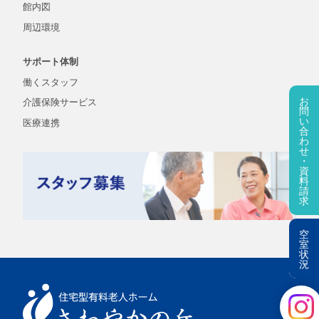
館内図
周辺環境
サポート体制
働くスタッフ
お
介護保険
サービス
問
い
医療連携
合
わ
せ
・
資
料
請
求
空
室
状
況