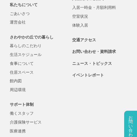
私たちについて
入居一時金・
月額
利用料
ごあいさつ
空室状況
運営会社
体験入居
さわやかの丘での
暮らし
交通アクセス
暮らしの
こだわり
お問い合わせ・
資料
請求
生活
スケジュール
食事について
ニュース・
トピックス
住居スペース
イベントレポート
館内図
周辺環境
サポート体制
働くスタッフ
お
問
介護保険
サービス
い
合
医療連携
わ