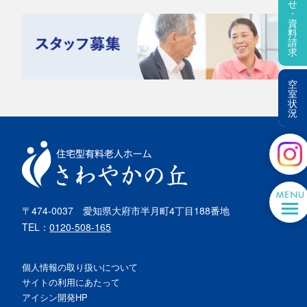
せ
・
資
料
請
求
空
室
状
況
〒474-0037
愛知県大府市半月町4丁目188番地
TEL：
0120-508-165
個人情報の取り扱いについて
サイトの利用にあたって
アイシン開発HP