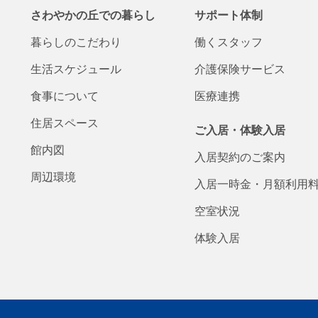
さわやかの丘での
暮らし
サポート体制
暮らしの
こだわり
働くスタッフ
生活
スケジュール
介護保険
サービス
食事について
医療連携
住居スペース
ご入居・体験入居
館内図
入居契約の
ご案内
周辺環境
入居一時金・
月額
利用
空室状況
体験入居