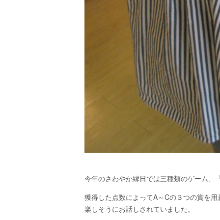
今年のさわやか縁日では三種類のゲーム、
獲得した点数によって
A
～
C
の３つの賞を用
楽しそうにお話しされていました。