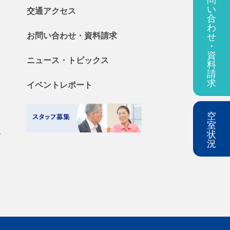
い
交通アクセス
合
わ
お問い合わせ・
資料
請求
せ
・
資
ニュース・
トピックス
料
請
求
イベントレポート
空
室
料
状
況