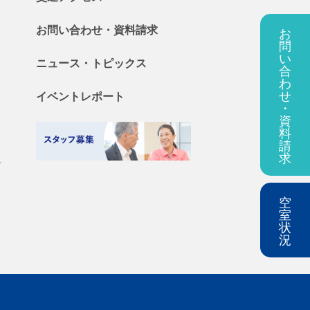
お問い合わせ・
資料
請求
お
問
い
ニュース・
トピックス
合
わ
せ
イベントレポート
・
資
料
請
求
料
空
室
状
況