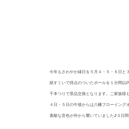
今年もさわやか縁日を５月４・５・６日と３
紙すくいで得点のついたボールを１分間以
千本つりで景品交換となります。ご家族様
４日・５日の午後からは八幡ブローイング
素敵な音色が外から響いていました♪３日