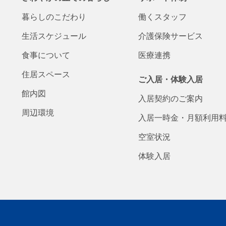
暮らしの
こだわり
働くスタッフ
生活
スケジュール
介護保険
サービス
食事について
医療連携
住居スペース
ご入居・体験入居
館内図
入居契約の
ご案内
周辺環境
入居一時金・
月額
利用
空室状況
体験入居