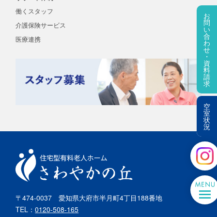
働くスタッフ
お
問
介護保険
サービス
い
合
医療連携
わ
せ
・
資
料
請
求
空
室
状
況
〒474-0037
愛知県大府市半月町4丁目188番地
TEL：
0120-508-165