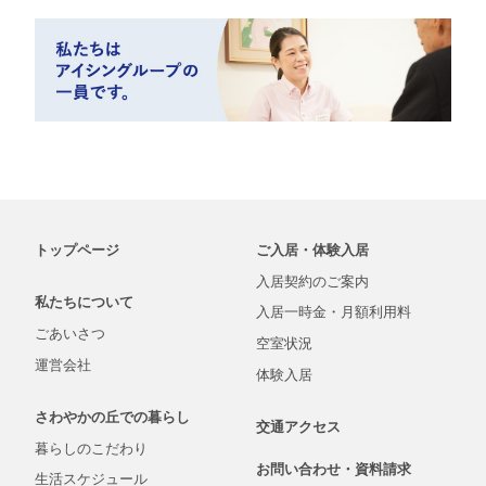
トップページ
ご入居・体験入居
入居契約の
ご案内
私たちについて
入居一時金・
月額
利用料
ごあいさつ
空室状況
運営会社
体験入居
さわやかの丘での
暮らし
交通アクセス
暮らしの
こだわり
お問い合わせ・
資料
請求
生活
スケジュール