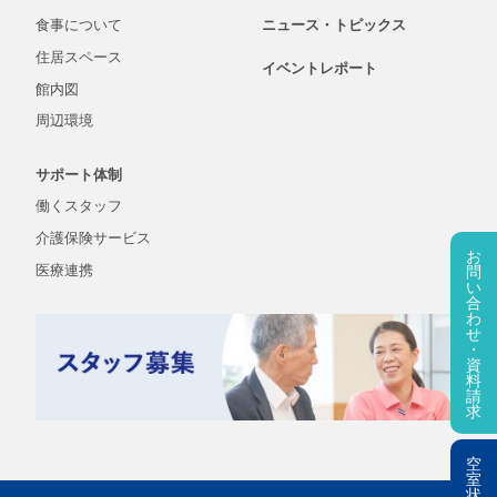
食事について
ニュース・
トピックス
住居スペース
イベントレポート
館内図
周辺環境
サポート体制
働くスタッフ
介護保険
サービス
お
医療連携
問
い
合
わ
せ
・
資
料
請
求
空
室
状